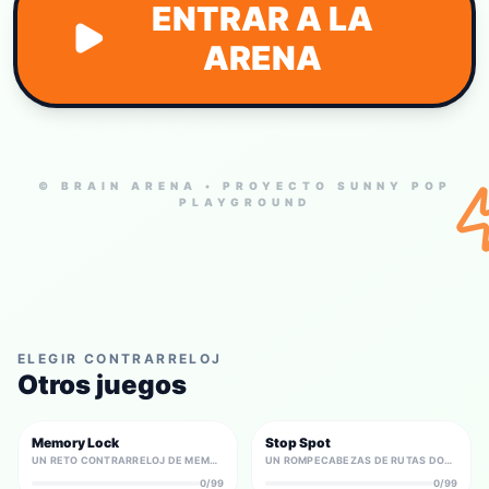
ENTRAR A LA
ARENA
© BRAIN ARENA • PROYECTO SUNNY POP
PLAYGROUND
ELEGIR CONTRARRELOJ
Otros juegos
Memory Lock
Stop Spot
UN RETO CONTRARRELOJ DE MEMORIA POR PAREJAS CON FLASHES DE 2 SEGUNDOS Y PENALIZACIONES POR FALLO.
UN ROMPECABEZAS DE RUTAS DONDE NO PUEDES DETENERTE LIBREMENTE. DISEÑA PUNTOS DE PARADA, COMPLETA TODOS LOS SPOTS Y TERMINA DETENIÉNDOTE EN LA SALIDA.
0/99
0/99