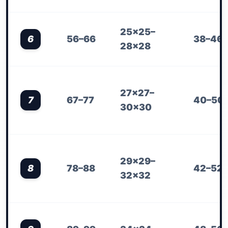
25×25–
6
56–66
38–46
28×28
27×27–
7
67–77
40–50
30×30
29×29–
8
78–88
42–52
32×32