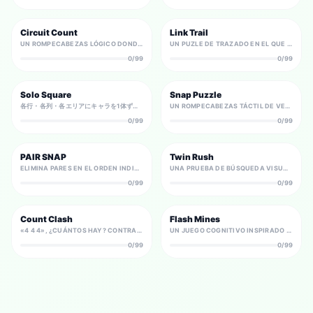
Circuit Count
Link Trail
UN ROMPECABEZAS LÓGICO DONDE ELIGES SOLO LAS CONEXIONES NECESARIAS ENTRE MUCHAS LÍNEAS CANDIDATAS PARA CUMPLIR LOS NODOS NUMERADOS.
UN PUZLE DE TRAZADO EN EL QUE CONECTAS PAREJAS DEL MISMO PERSONAJE BRAINTYPE CON LÍNEAS QUE NUNCA SE CRUZAN.
0/99
0/99
Solo Square
Snap Puzzle
各行・各列・各エリアにキャラを1体ずつ。となり合わせ禁止の消去法で唯一の配置を導くロジックパズル。
UN ROMPECABEZAS TÁCTIL DE VELOCIDAD. MUEVE, ROTA Y ENCAJA PIEZAS: TU INTUICIÓN Y CONTROL SE CONVIERTEN EN TU TIEMPO.
0/99
0/99
PAIR SNAP
Twin Rush
ELIMINA PARES EN EL ORDEN INDICADO: VELOCIDAD Y MEMORIA MARCAN TU TIEMPO.
UNA PRUEBA DE BÚSQUEDA VISUAL DONDE DEBES DETECTAR AL INSTANTE LA ÚNICA PAREJA IDÉNTICA ESCONDIDA ENTRE MUCHOS ICONOS.
0/99
0/99
Count Clash
Flash Mines
«4 4 4», ¿CUÁNTOS HAY? CONTRARRELOJ DE STROOP DE CONTEO: REPRIME LA LECTURA DEL DÍGITO Y RESPONDE CON LA CANTIDAD.
UN JUEGO COGNITIVO INSPIRADO EN EL BUSCAMINAS, TREPIDANTE, DONDE LOS NÚMEROS APARECEN SOLO UN INSTANTE. MEMORIZA LAS PISTAS, DEDUCE CASILLAS SEGURAS Y LIMPIA EL TABLERO.
0/99
0/99