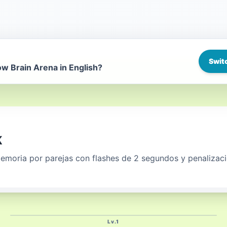
1
LV
Switc
Etapa
1
-
11
w Brain Arena in English?
k
memoria por parejas con flashes de 2 segundos y penalizaci
Lv.
1