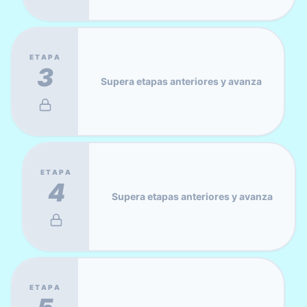
ETAPA
3
Supera etapas anteriores y avanza
ETAPA
4
Supera etapas anteriores y avanza
ETAPA