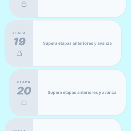
ETAPA
19
Supera etapas anteriores y avanza
ETAPA
20
Supera etapas anteriores y avanza
ETAPA