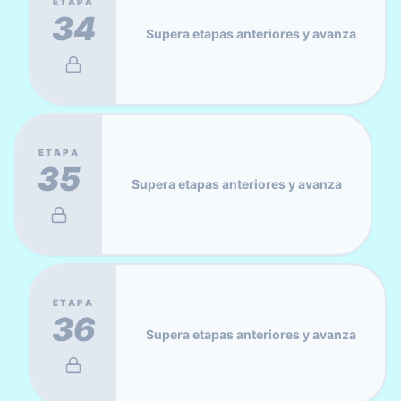
ETAPA
34
Supera etapas anteriores y avanza
ETAPA
35
Supera etapas anteriores y avanza
ETAPA
36
Supera etapas anteriores y avanza