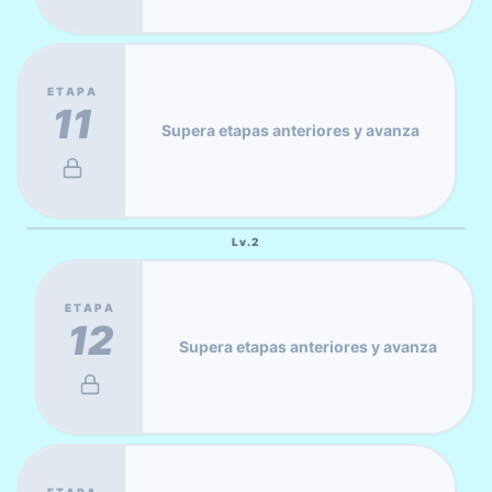
ETAPA
11
Supera etapas anteriores y avanza
Lv.
2
ETAPA
12
Supera etapas anteriores y avanza
ETAPA