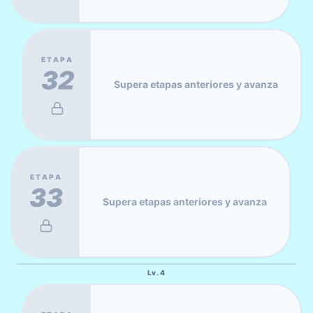
ETAPA
32
Supera etapas anteriores y avanza
ETAPA
33
Supera etapas anteriores y avanza
Lv.
4