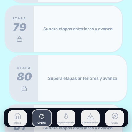
ETAPA
79
Supera etapas anteriores y avanza
ETAPA
80
Supera etapas anteriores y avanza
ETAPA
81
Inicio
Crono
Supervivencia
Clasificación
Guía
Supera etapas anteriores y avanza