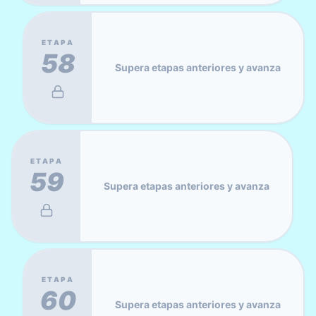
ETAPA
58
Supera etapas anteriores y avanza
ETAPA
59
Supera etapas anteriores y avanza
ETAPA
60
Supera etapas anteriores y avanza