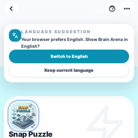
4
LV
LANGUAGE SUGGESTION
Etapa
34
-
44
Your browser prefers English. Show Brain Arena in
English?
Switch to English
Keep current language
Snap Puzzle