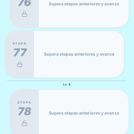
76
Supera etapas anteriores y avanza
ETAPA
77
Supera etapas anteriores y avanza
Lv.
8
ETAPA
78
Supera etapas anteriores y avanza