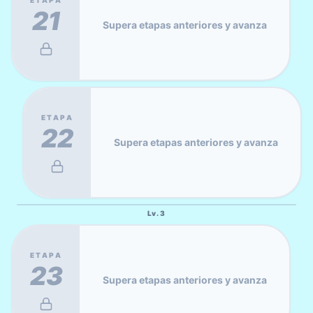
21
Supera etapas anteriores y avanza
ETAPA
22
Supera etapas anteriores y avanza
Lv.
3
ETAPA
23
Supera etapas anteriores y avanza