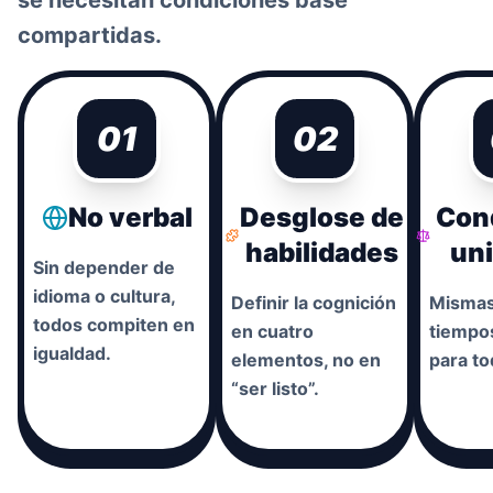
se necesitan condiciones base
compartidas.
01
02
No verbal
Desglose de
Con
habilidades
uni
Sin depender de
idioma o cultura,
Definir la cognición
Mismas
todos compiten en
en cuatro
tiempos
igualdad.
elementos, no en
para to
“ser listo”.