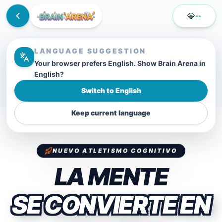
💎
--
LANGUAGE SUGGESTION
Your browser prefers English. Show Brain Arena in
English?
Switch to English
Keep current language
NUEVO ATLETISMO COGNITIVO
LA MENTE
SE CONVIERTE EN