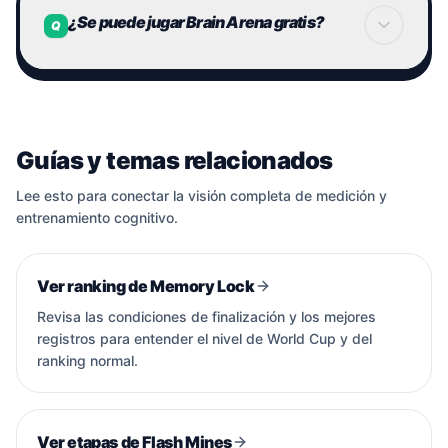
El pago no afecta el resultado competitivo
para prevenir conductas indebidas.
¿Se puede jugar Brain Arena gratis?
Q
Las puntuaciones se estandarizan por nivel
Si se detectan puntuaciones o
comportamientos anómalos,
Con esto se mantiene una estructura donde la
el jugador puede quedar fuera del ranking.
Sí. Actualmente Brain Arena se puede jugar
habilidad se refleja correctamente.
gratis.
Tenemos mecanismos para proteger un
Guías y temas relacionados
entorno competitivo sano.
La progresión de stages y la participación en la
World Cup
Lee esto para conectar la visión completa de medición y
también están disponibles sin costo adicional.
entrenamiento cognitivo.
Ver ranking de Memory Lock
Revisa las condiciones de finalización y los mejores
registros para entender el nivel de World Cup y del
ranking normal.
Ver etapas de Flash Mines