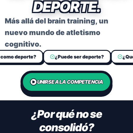
DEPORTE.
Más allá del brain training, un
nuevo mundo de atletismo
cognitivo.
o deporte?
¿Puede ser deporte?
¿Qué es 
UNIRSE A LA COMPETENCIA
¿Por qué no se
consolidó?