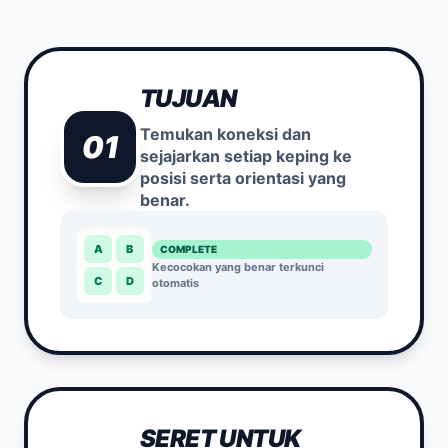
TUJUAN
Temukan koneksi dan
01
sejajarkan setiap keping ke
posisi serta orientasi yang
benar.
A
B
COMPLETE
Kecocokan yang benar terkunci
C
D
otomatis
SERET UNTUK