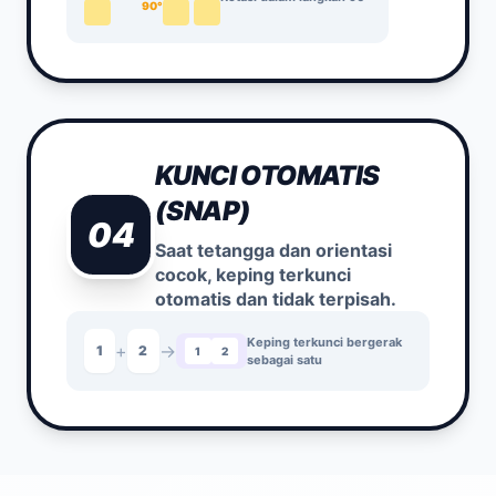
90°
KUNCI OTOMATIS
(SNAP)
04
Saat tetangga dan orientasi
cocok, keping terkunci
otomatis dan tidak terpisah.
Keping terkunci bergerak
+
→
1
2
1
2
sebagai satu