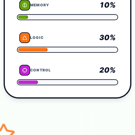
10
%
MEMORY
30
%
LOGIC
20
%
CONTROL