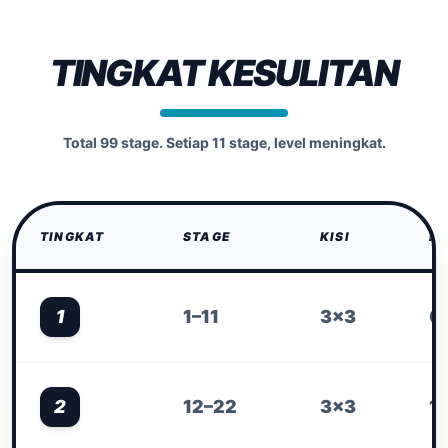
TINGKAT KESULITAN
Total 99 stage. Setiap 11 stage, level meningkat.
TINGKAT
STAGE
KISI
HA
1
1–11
3×3
0
2
12–22
3×3
1