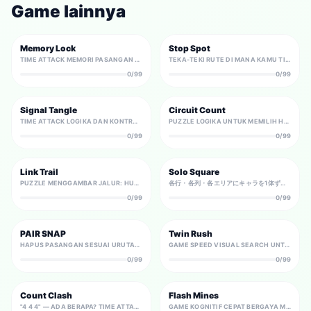
Game lainnya
Memory Lock
Stop Spot
TIME ATTACK MEMORI PASANGAN KARTU DENGAN FLASH 2 DETIK DAN PENALTI KESALAHAN.
TEKA-TEKI RUTE DI MANA KAMU TIDAK BISA BERHENTI SESUKA HATI. RANCANG TITIK BERHENTI, SELESAIKAN SEMUA SPOT, LALU BERHENTI DI PINTU KELUAR.
0/99
0/99
Signal Tangle
Circuit Count
TIME ATTACK LOGIKA DAN KONTROL UNTUK MELEPASKAN JALUR SINYAL KUSUT DALAM URUTAN YANG TEPAT.
PUZZLE LOGIKA UNTUK MEMILIH HANYA KONEKSI YANG DIPERLUKAN DARI BANYAK GARIS KANDIDAT AGAR ANGKA NODE TERPENUHI.
0/99
0/99
Link Trail
Solo Square
PUZZLE MENGGAMBAR JALUR: HUBUNGKAN PASANGAN KARAKTER BRAINTYPE YANG SAMA DENGAN GARIS YANG TIDAK PERNAH BERSILANGAN.
各行・各列・各エリアにキャラを1体ずつ。となり合わせ禁止の消去法で唯一の配置を導くロジックパズル。
0/99
0/99
PAIR SNAP
Twin Rush
HAPUS PASANGAN SESUAI URUTAN—KECEPATAN DAN MEMORI MENENTUKAN WAKTU.
GAME SPEED VISUAL SEARCH UNTUK MENEMUKAN SATU-SATUNYA PASANGAN IDENTIK YANG TERSEMBUNYI DI ANTARA BANYAK ITEM.
0/99
0/99
Count Clash
Flash Mines
"4 4 4" — ADA BERAPA? TIME ATTACK STROOP HITUNG: TAHAN DORONGAN MEMBACA ANGKA DAN JAWAB DENGAN JUMLAHNYA.
GAME KOGNITIF CEPAT BERGAYA MINESWEEPER DENGAN ANGKA YANG MUNCUL SEKEJAP. HAFALKAN PETUNJUK, SIMPULKAN PETAK AMAN, DAN BERSIHKAN PAPAN.