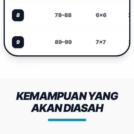
8
78–88
6×6
2
9
89–99
7×7
3
KEMAMPUAN YANG
AKAN DIASAH