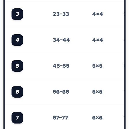
3
23–33
4×4
2
4
34–44
4×4
4
5
45–55
5×5
6
6
56–66
5×5
1
7
67–77
6×6
1