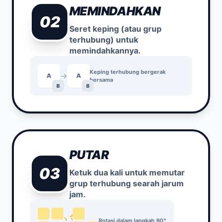
MEMINDAHKAN
02
Seret keping (atau grup
terhubung) untuk
memindahkannya.
Keping terhubung bergerak
→
A
A
bersama
B
B
PUTAR
03
Ketuk dua kali untuk memutar
grup terhubung searah jarum
jam.
Rotasi dalam langkah 90°