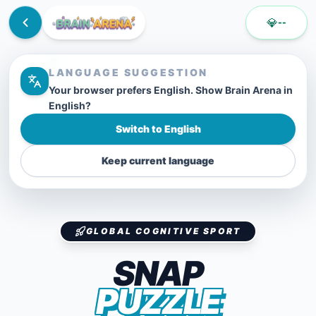
💎
--
LANGUAGE SUGGESTION
Your browser prefers English. Show Brain Arena in
English?
Switch to English
Keep current language
GLOBAL COGNITIVE SPORT
SNAP
PUZZLE