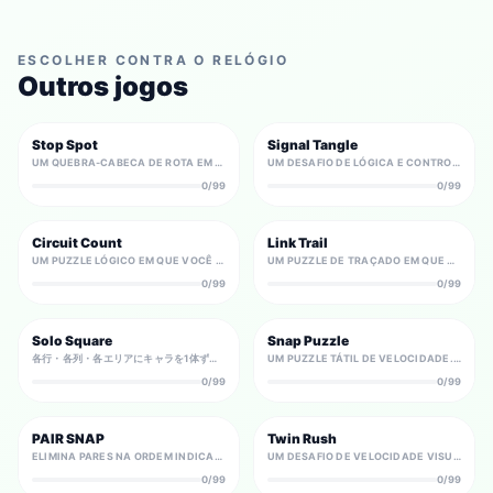
ESCOLHER CONTRA O RELÓGIO
Outros jogos
Stop Spot
Signal Tangle
UM QUEBRA-CABECA DE ROTA EM QUE VOCE NAO PODE PARAR LIVREMENTE. PLANEJE PONTOS DE PARADA, COMPLETE TODOS OS SPOTS E TERMINE PARANDO NA SAIDA.
UM DESAFIO DE LÓGICA E CONTROLE EM TEMPO CONTRA O RELÓGIO PARA SOLTAR LINHAS DE SINAL NA ORDEM CERTA.
0/99
0/99
Circuit Count
Link Trail
UM PUZZLE LÓGICO EM QUE VOCÊ ESCOLHE APENAS AS CONEXÕES NECESSÁRIAS ENTRE MUITAS LINHAS CANDIDATAS PARA CUMPRIR OS NÓS NUMERADOS.
UM PUZZLE DE TRAÇADO EM QUE VOCÊ CONECTA PARES DO MESMO PERSONAGEM BRAINTYPE COM LINHAS QUE NUNCA SE CRUZAM.
0/99
0/99
Solo Square
Snap Puzzle
各行・各列・各エリアにキャラを1体ずつ。となり合わせ禁止の消去法で唯一の配置を導くロジックパズル。
UM PUZZLE TÁTIL DE VELOCIDADE. MOVA, RODE E ENCAIXE PEÇAS — A SUA INTUIÇÃO E CONTROLO TORNAM-SE O SEU TEMPO.
0/99
0/99
PAIR SNAP
Twin Rush
ELIMINA PARES NA ORDEM INDICADA — VELOCIDADE E MEMÓRIA DECIDEM O TEMPO.
UM DESAFIO DE VELOCIDADE VISUAL EM QUE VOCÊ PRECISA ACHAR INSTANTANEAMENTE O ÚNICO PAR IDÊNTICO ESCONDIDO NO TABULEIRO.
0/99
0/99