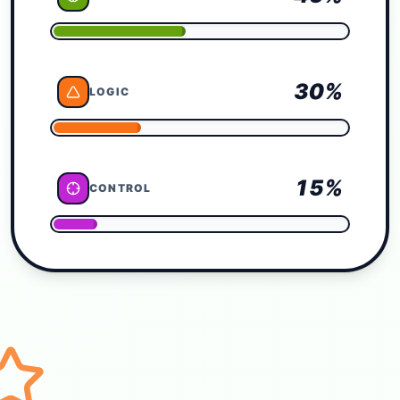
30
%
LOGIC
15
%
CONTROL