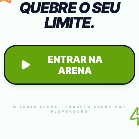
QUEBRE O SEU
LIMITE.
ENTRAR NA
ARENA
© BRAIN ARENA • PROJETO SUNNY POP
PLAYGROUND