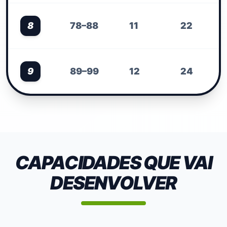
8
78–88
11
22
9
89–99
12
24
CAPACIDADES QUE VAI
DESENVOLVER