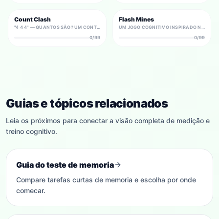
Count Clash
Flash Mines
"4 4 4" — QUANTOS SÃO? UM CONTRARRELÓGIO DE STROOP DE CONTAGEM: CONTENHA A LEITURA DO DÍGITO E RESPONDA COM A QUANTIDADE.
UM JOGO COGNITIVO INSPIRADO NO CAMPO MINADO, DE RITMO RÁPIDO, ONDE OS NÚMEROS BRILHAM POR INSTANTES. MEMORIZE AS PISTAS, DEDUZA CASAS SEGURAS E LIMPE O TABULEIRO.
0/99
0/99
Guias e tópicos relacionados
Leia os próximos para conectar a visão completa de medição e
treino cognitivo.
Guia do teste de memoria
Compare tarefas curtas de memoria e escolha por onde
comecar.