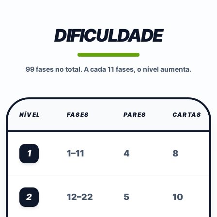
DIFICULDADE
99 fases no total. A cada 11 fases, o nível aumenta.
NÍVEL
FASES
PARES
CARTAS
1
1–11
4
8
2
12–22
5
10