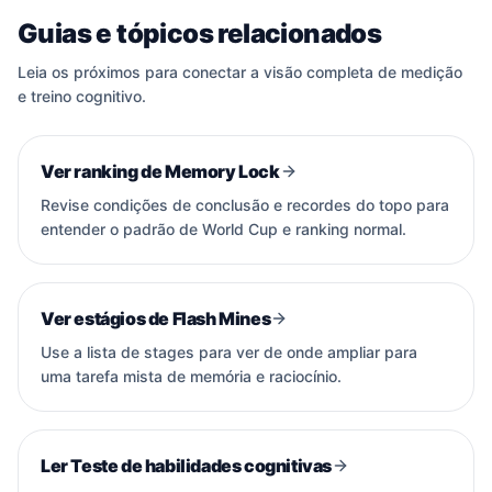
Mantemos mecanismos para proteger um
Guias e tópicos relacionados
ambiente competitivo saudável.
A progressão de stages e a participação na
World Cup
Leia os próximos para conectar a visão completa de medição
também estão disponíveis sem custo
e treino cognitivo.
adicional.
Ver ranking de Memory Lock
Revise condições de conclusão e recordes do topo para
entender o padrão de World Cup e ranking normal.
Ver estágios de Flash Mines
Use a lista de stages para ver de onde ampliar para
uma tarefa mista de memória e raciocínio.
Ler Teste de habilidades cognitivas