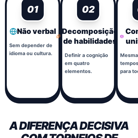
01
02
Não verbal
Decomposição
Co
de habilidades
uni
Sem depender de
idioma ou cultura.
Definir a cognição
Mesmas
em quatro
tempos
elementos.
para to
A DIFERENÇA DECISIVA