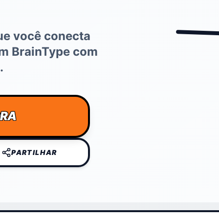
ue você conecta
m BrainType com
.
ORA
PARTILHAR