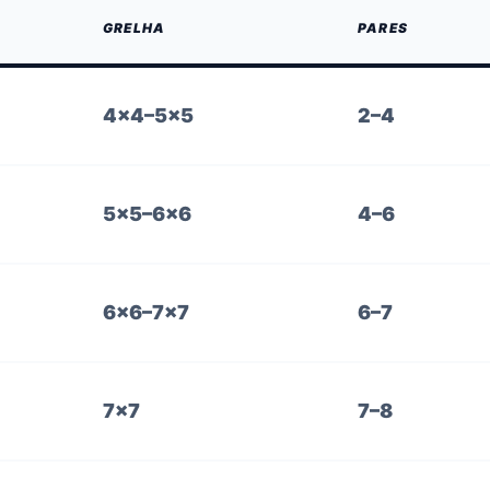
GRELHA
PARES
4×4–5×5
2–4
5×5–6×6
4–6
6×6–7×7
6–7
7×7
7–8