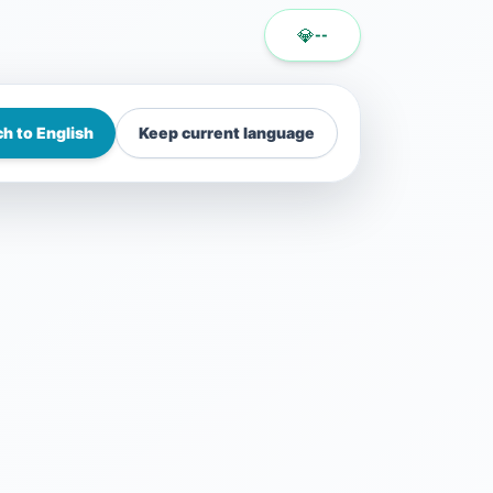
💎
--
h to English
Keep current language