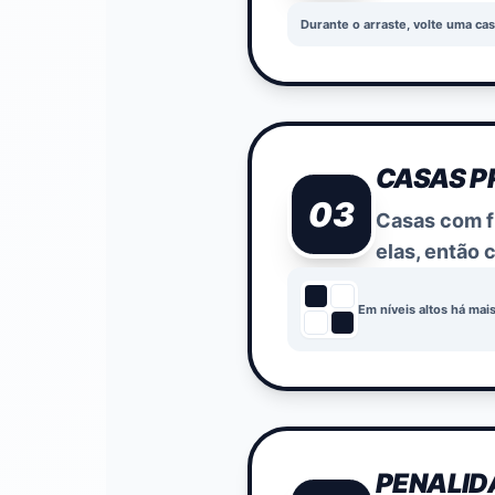
Durante o arraste, volte uma cas
CASAS P
03
Casas com f
elas, então 
Em níveis altos há mai
PENALID