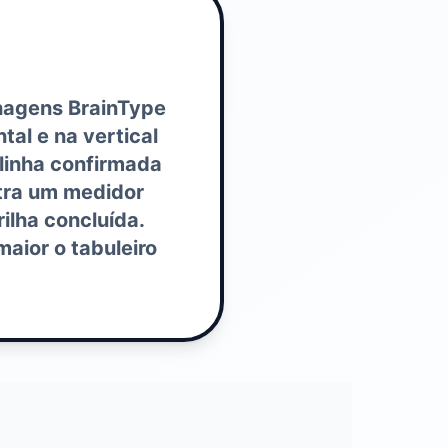
onagens BrainType
tal e na vertical
linha confirmada
ntra um medidor
ilha concluída.
aior o tabuleiro