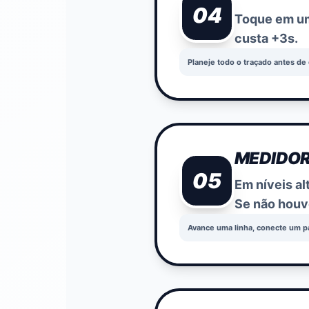
04
Toque em um
custa +3s.
Planeje todo o traçado antes d
MEDIDOR
05
Em níveis al
Se não houve
Avance uma linha, conecte um p