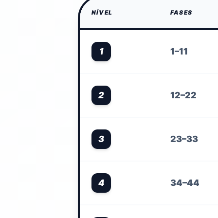
NÍVEL
FASES
1
1–11
2
12–22
3
23–33
4
34–44