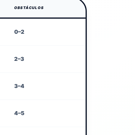
OBSTÁCULOS
0–2
2–3
3–4
4–5