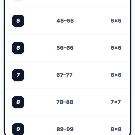
5
45–55
5×5
6
56–66
6×6
7
67–77
6×6
8
78–88
7×7
9
89–99
8×8