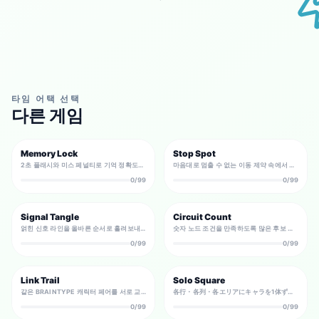
타임 어택 선택
다른 게임
Memory Lock
Stop Spot
2초 플래시와 미스 페널티로 기억 정확도를 겨루는 타임어택.
마음대로 멈출 수 없는 이동 제약 속에서 정지 지점을 설계하는 경로 퍼즐. 모든 스폿을 달성한 뒤 출구에 멈춰야 한다.
0/99
0/99
Signal Tangle
Circuit Count
얽힌 신호 라인을 올바른 순서로 흘려보내는 논리와 제어의 타임어택 퍼즐입니다.
숫자 노드 조건을 만족하도록 많은 후보 라인 중 필요한 연결만 고르는 논리 퍼즐.
0/99
0/99
Link Trail
Solo Square
같은 BRAINTYPE 캐릭터 페어를 서로 교차하지 않는 선으로 모두 이어 주는 경로 퍼즐.
各行・各列・各エリアにキャラを1体ずつ。となり合わせ禁止の消去法で唯一の配置を導くロジックパズル。
0/99
0/99