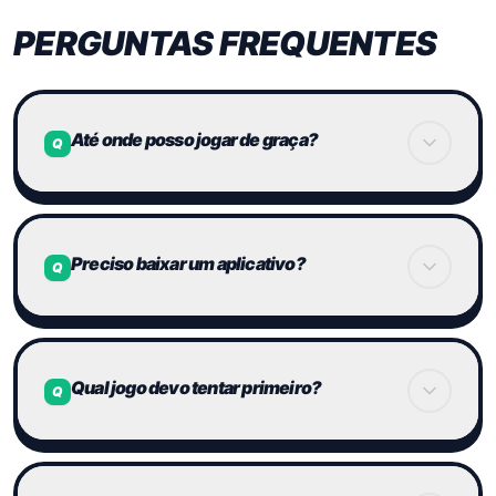
PERGUNTAS FREQUENTES
Até onde posso jogar de graça?
Q
Na Brain Arena, os jogos citados aqui podem
ser testados no navegador. Em serviços
Preciso baixar um aplicativo?
Q
externos, limites e exigências de conta podem
mudar.
Não para o Brain Arena. Os jogos funcionam no
navegador em celular ou computador.
Qual jogo devo tentar primeiro?
Q
Memory Lock é o mais direto. Twin Rush é mais