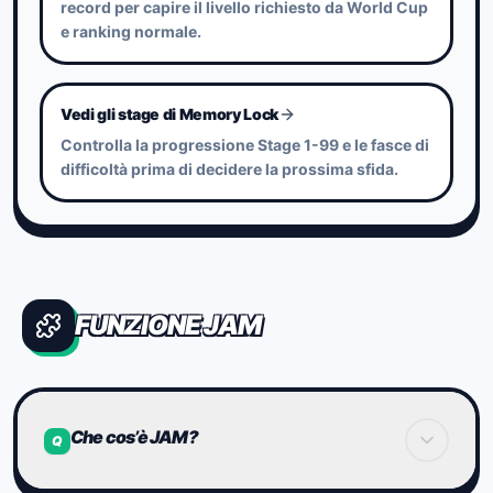
record per capire il livello richiesto da World Cup
e ranking normale.
All’interno dello stesso gioco, è possibile anche
un confronto complessivo tramite la classifica
ALL basata sul tempo totale delle stages 1-99.
Vedi gli stage di Memory Lock
Controlla la progressione Stage 1-99 e le fasce di
difficoltà prima di decidere la prossima sfida.
FUNZIONE JAM
Che cos’è JAM?
Q