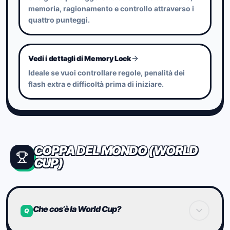
Index stesso.
memoria, ragionamento e controllo attraverso i
Il tuo profilo Brain Index appare in Profile
quattro punteggi.
quando sono raggiunti il numero richiesto di
clear e il volume globale di risultati.
Vedi i dettagli di Memory Lock
Ideale se vuoi controllare regole, penalità dei
flash extra e difficoltà prima di iniziare.
COPPA DEL MONDO (WORLD
CUP)
Che cos’è la World Cup?
Q