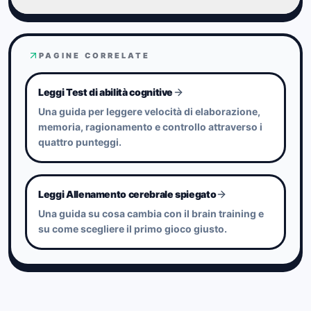
stabilità.
medica;
visualizza e trasforma le abilità cognitive in
È difficile continuare a vincere solo per caso,
competizione.
Puoi iniziare senza problemi.
e con la ripetizione emergono più chiaramente
Parte da stage semplici e intuitive.
PAGINE CORRELATE
le differenze di abilità.
Include comunque aree sovrapposte come
ragionamento, memoria e velocità di
Quando senti "è più difficile del previsto",
Leggi Test di abilità cognitive
elaborazione.
quel momento può aiutarti a capire punti forti e
Una guida per leggere velocità di elaborazione,
deboli.
memoria, ragionamento e controllo attraverso i
quattro punteggi.
Leggi Allenamento cerebrale spiegato
Una guida su cosa cambia con il brain training e
su come scegliere il primo gioco giusto.