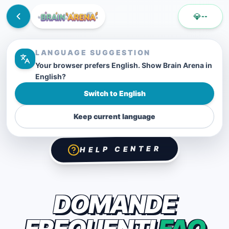
💎
--
LANGUAGE SUGGESTION
Your browser prefers English. Show Brain Arena in
English?
Switch to English
Keep current language
HELP CENTER
DOMANDE
FREQUENTI
FAQ