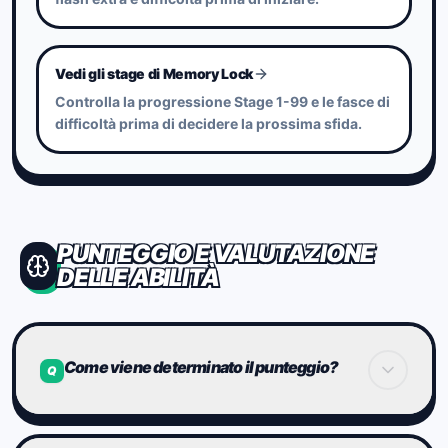
aggiornamenti del Brain Index.
Vedi gli stage di Memory Lock
Controlla la progressione Stage 1-99 e le fasce di
difficoltà prima di decidere la prossima sfida.
PUNTEGGIO E VALUTAZIONE
DELLE ABILITÀ
Come viene determinato il punteggio?
Q