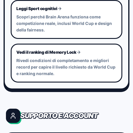
fattori non legati alla skill
Leggi Sport cognitivi
sostenga una cultura competitiva di lungo
Scopri perché Brain Arena funziona come
periodo.
competizione reale, inclusi World Cup e design
della fairness.
Vedi il ranking di Memory Lock
Rivedi condizioni di completamento e migliori
record per capire il livello richiesto da World Cup
e ranking normale.
SUPPORTO E ACCOUNT