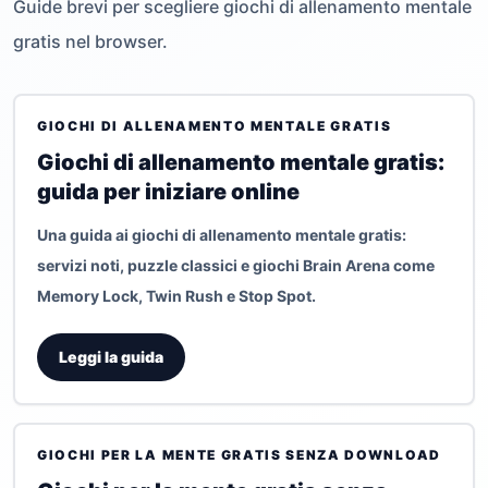
Guide brevi per scegliere giochi di allenamento mentale
gratis nel browser.
GIOCHI DI ALLENAMENTO MENTALE GRATIS
Giochi di allenamento mentale gratis:
guida per iniziare online
Una guida ai giochi di allenamento mentale gratis:
servizi noti, puzzle classici e giochi Brain Arena come
Memory Lock, Twin Rush e Stop Spot.
Leggi la guida
GIOCHI PER LA MENTE GRATIS SENZA DOWNLOAD