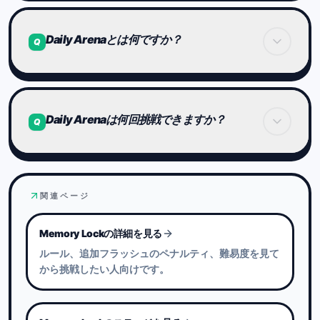
多少の運の影響はありますが、
長期的には実力の差が結果に表れやすい設計です。
一度前のステージに戻って安定してクリアできる状
態を作るのがおすすめです。
Daily Arenaとは何ですか？
Q
速さだけでなく、「正確さ」や「判断の安定」を意
識すると突破口が見つかることがあります。
Daily Arenaは、世界中のプレイヤーが同じ24時間
のRoundで同じ問題に挑戦する本番競技モードで
Daily Arenaは何回挑戦できますか？
Q
す。
通常トレーニングとは別に、公開時点で固定された
問題を使うため、同じRoundの参加者は同じ条件で
Daily Arenaは1日1回の一発勝負です。
記録を競います。
関連ページ
開始すると、そのRoundの再挑戦はできません。
クリアした結果はランキングとBrain Indexの更新
Memory Lockの詳細を見る
に使われます。
ルール、追加フラッシュのペナルティ、難易度を見て
から挑戦したい人向けです。