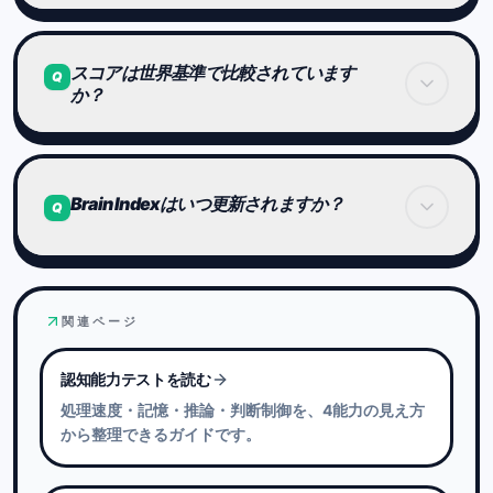
使うよう設計されています。
どの能力が伸びしろか
繰り返しプレイすることで、安定性や判断速度は向
スコアは世界基準で比較されています
を確認できます。
上します。
Q
か？
単に「速い・遅い」ではなく、
ただしBrain Arenaは、
能力構造として自分を理解できます。
単なる暗記では通用しない設計です。
はい。
本質的な処理能力が安定してくると、
スコアは世界中のプレイヤーと同じ基準で比較され
Brain Indexはいつ更新されますか？
Q
長期的なスコア向上につながります。
ます。
国や年齢による補正はなく、
完全に同一ルールで評価されます。
Daily Arenaでクリアした結果が保存されると、
Brain Indexに反映されます。
関連ページ
結果画面ではBrain Indexそのものではなく、その
認知能力テストを読む
日の基準タイムとの比較を表示します。
処理速度・記憶・推論・判断制御を、4能力の見え方
Brain Indexのプロフィールは、必要なクリア回数
から整理できるガイドです。
や世界全体の記録数がそろうとProfileで確認できま
す。