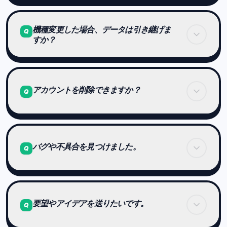
通信状況によっては、
機種変更した場合、データは引き継げま
プレイ結果が正常に記録されない場合があります。
Q
すか？
できるだけ安定したネットワーク環境でご利用くだ
さい。
アカウントにログインしていれば、
データは引き継がれます。
アカウントを削除できますか？
Q
機種変更前にログイン状態をご確認ください。
はい。
設定画面の「アカウント削除」ボタンから手続きが
バグや不具合を見つけました。
Q
可能です。
削除を行うと、データは復元できませんのでご注意
ください。
現在、専用のお問い合わせ窓口は設けていません。
要望やアイデアを送りたいです。
Q
不具合やご意見がある場合は、
公式X（旧Twitter）などでポストしていただけると