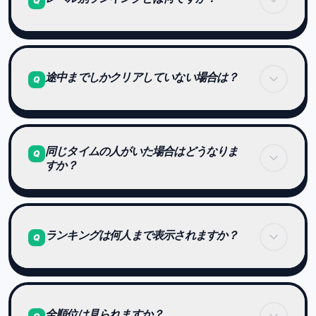
Q
合計タイムが短いほど上位になります。
Brain Arenaでは、レベル（Lv1〜Lv9）ごとに独立
したランキングがあります。
途中までしかクリアしていない場合は？
Q
それぞれのレベルに属するステージをすべてクリア
したプレイヤーのみが、そのレベルのランキング対
象になります。
そのレベル内のステージをすべてクリアしていない
同じタイムの人がいた場合はどうなりま
場合、
Q
すか？
また、各ゲームには Stage 1〜99 の合計タイムで競
ランキングには表示されません。
う ALL ランキングもあります。
完走することがランキング参加条件です。
同じ合計タイムの場合は同順位になります。
ランキングは何人まで表示されますか？
Q
また、10位のスコアと同じタイムのプレイヤーが複
数いる場合、
その全員が表示対象になります。
原則として各レベル上位10名まで表示されます。
全順位は見られますか？