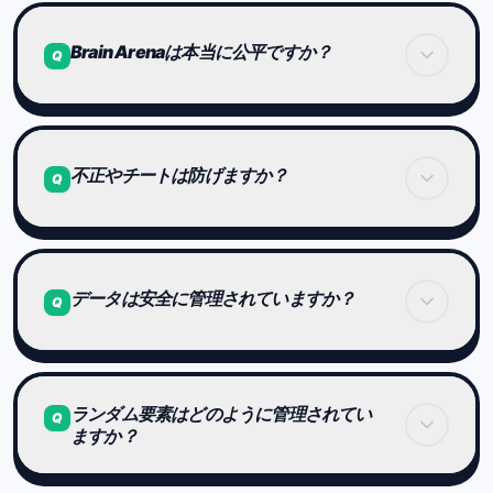
を維持します。
Brain Arenaは本当に公平ですか？
Q
公平性は、Brain Arenaの最も重要な設計思想のひ
とつです。
不正やチートは防げますか？
Q
世界大会は全員同じステージ
課金は競技結果に影響しない
不正行為を防ぐための監視・検出対策を行っていま
す。
データは安全に管理されていますか？
Q
スコアはレベルごとに標準化
異常なスコアや挙動が検出された場合、
これらにより、実力が正しく反映される構造を保っ
ランキングから除外されることがあります。
ています。
プレイヤーデータは適切に管理されています。
ランダム要素はどのように管理されてい
健全な競技環境を守るための仕組みを整えていま
Q
ますか？
す。
個人情報の取り扱いについては、
プライバシーポリシーをご確認ください。