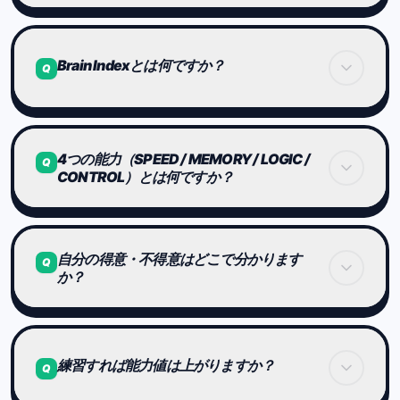
れ、
統計的に標準化されたスコアに変換されます。
難易度（レベル）ごとにスコアは標準化されます。
Brain Indexとは何ですか？
Q
そのため、
「簡単なステージで速かった」ことと
「難しいステージで速かった」ことが
適切に区別される設計になっています。
Brain Indexは、Daily Arenaの結果をもとにSpeed
4つの能力（SPEED / MEMORY / LOGIC /
/ Memory / Logic / Controlの4軸プロフィールを更
Q
CONTROL）とは何ですか？
新する指標です。
固定基準に対してどの能力が強いかを見やすくする
もので、IQテストや医療診断ではありません。
SPEED：素早く判断・反応する力
自分の得意・不得意はどこで分かります
Q
か？
MEMORY：情報を保持しながら処理する力
LOGIC：規則や構造を見抜く力
能力別スコアを見ることで、
CONTROL：衝動を抑え、正確に行動する力
練習すれば能力値は上がりますか？
Q
どの能力が高いか
それぞれのゲームは、これらの能力を異なる割合で