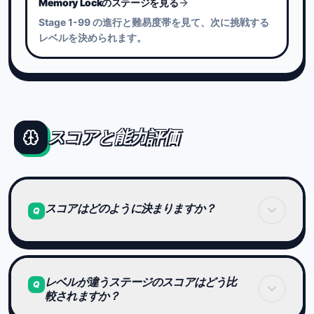
Memory Lockのステージを見る
Stage 1-99 の進行と難易度帯を見て、次に挑戦する
レベルを決められます。
スコアと能力評価
スコアはどのように決まりますか？
Q
基本スコアは「クリアタイム」です。
レベルが違うステージのスコアはどう比
速く正確にクリアするほど高評価になります。
Q
較されますか？
そのタイムは、同じレベル帯のプレイヤーと比較さ