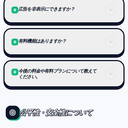
一部の無料プレイにおいて、広告が表示される場合
があります。
広告を非表示にできますか？
Q
ゲーム体験を大きく妨げない設計を心がけていま
す。
現時点では、広告を非表示にする機能は用意してい
ません。
有料機能はありますか？
Q
今後、有料プランなどで広告非表示に対応すること
を検討しています。
現在、有料機能はありません。
今後の料金や有料プランについて教えて
Q
ください。
将来的に、体験の幅を広げる拡張機能やオプション
を導入する可能性がありますが、
競技の公平性が損なわれることはありません。
現在のところ、具体的な内容や開始時期は未定で
す。
公平性・安全性について
今後、有料プランや追加機能を導入する場合も、
世界大会やランキングの公平性には影響しない設計