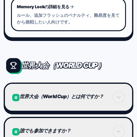
Memory Lockの詳細を見る
ルール、追加フラッシュのペナルティ、難易度を見て
から挑戦したい人向けです。
世界大会（WORLD CUP）
世界大会（World Cup）とは何ですか？
Q
毎月開催される、Brain Arenaの公式競技イベント
です。
誰でも参加できますか？
Q