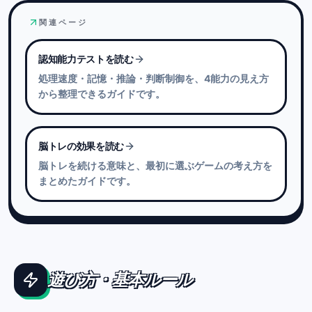
一度の偶然で勝ち続けることは難しく、
大丈夫です。
繰り返すほど能力差がはっきり表れる仕組みです。
ただし、推論・記憶・処理速度など、
最初はシンプルで直感的なステージから始まりま
関連ページ
IQと重なる能力領域も含まれています。
す。
認知能力テストを読む
「思ったより難しい」と感じたときこそ、
処理速度・記憶・推論・判断制御を、4能力の見え方
自分の得意・不得意に気づくきっかけになります。
から整理できるガイドです。
脳トレの効果を読む
脳トレを続ける意味と、最初に選ぶゲームの考え方を
まとめたガイドです。
遊び方・基本ルール