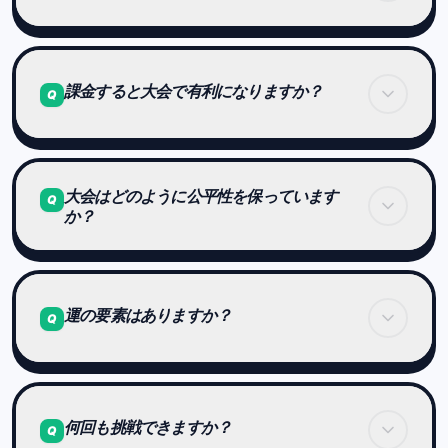
全プレイヤーが同じステージセットに挑戦し、
純粋な実力で順位を競います。
はい。アカウントを作成したすべてのプレイヤーが
参加できます。
課金すると大会で有利になりますか？
Q
参加に特別な資格や課金は必要ありません。
いいえ。
大会はどのように公平性を保っています
大会の結果は課金と完全に切り離されています。
Q
か？
練習量や追加機能の有無が、
大会のスコアに直接影響することはありません。
全員が完全に同じステージで勝負
運の要素はありますか？
Q
同じルール・同じ条件
スコアはレベル基準で標準化
多少の運の影響はあります。
これにより、環境差や偶然による影響を最小限にし
何回も挑戦できますか？
Q
ています。
その日のコンディションや集中力、