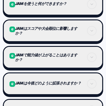
JAMを使うと何ができますか？
Q
どのような条件で獲得できるかは、
実際に獲得したプレイヤーの履歴を参考にしてみて
ください。
現在、JAMは以下のような用途に使えます：
JAMはスコアや大会順位に影響します
ちょっとした“発見”も、楽しみの一部です。
Q
か？
プロフィールアイコンのカスタマイズ
特定アイテムの購入
いいえ。
JAMで能力値が上がることはあります
今後、JAMの使い道はさらに拡張される予定です。
JAMは競技結果に影響しません。
Q
か？
世界大会やランキングは、
すべてプレイ結果のみで決まります。
ありません。
JAMは今後どのように拡張されますか？
Q
JAMはあくまで体験や表現を広げるための仕組みで
あり、
認知能力や大会成績に直接影響することはありませ
ん。
将来的には、