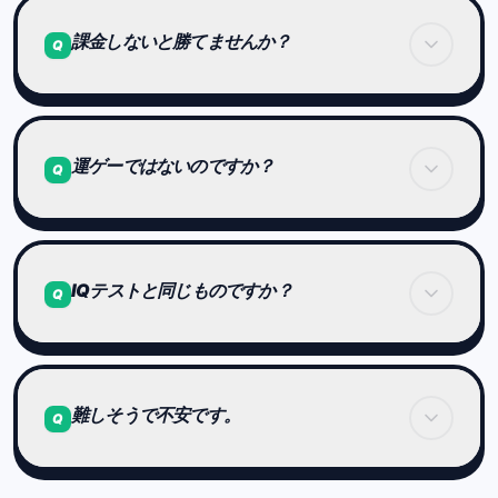
はい。言語に依存しない非言語タスクが中心なの
「なんとなく鍛える」ではなく、
で、
課金しないと勝てませんか？
Q
実力を測り、証明できるのが大きな違いです。
年齢や国に関係なくプレイできます。
ただし、後半ステージはかなり難易度が高くなるた
め、大人でも十分に挑戦しがいがあります。
いいえ。
世界大会の結果は課金と完全に切り離されていま
運ゲーではないのですか？
Q
す。
追加機能やカスタマイズ要素はありますが、
大会の順位やスコアに直接影響することはありませ
多少の運の要素はあります。
ん。
IQテストと同じものですか？
Q
例えば、そのときのコンディションや、
問題との相性によって結果が左右されることもあり
ます。
IQテストとは異なります。
ただし、長期的に見ると、
難しそうで不安です。
Q
実力のあるプレイヤーほど安定して上位に残る設計
Brain Arenaは医療診断ではなく、
になっています。
認知能力をゲームとして可視化・競技化したもので
す。