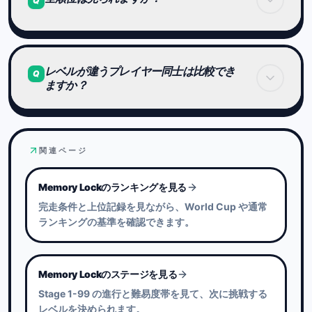
Q
ただし、同順位が発生した場合は、
表示人数が10人を超えることがあります。
現在は上位のみ表示されています。
レベルが違うプレイヤー同士は比較でき
全順位の表示は行っていません。
Q
ますか？
レベルごとのランキングは独立しています。
難易度が異なるため、直接の順位比較は行いませ
関連ページ
ん。
Memory Lockのランキングを見る
それぞれのレベル内での完走タイムが評価基準にな
完走条件と上位記録を見ながら、World Cup や通常
ります。
ランキングの基準を確認できます。
一方で、同じゲーム内では Stage 1〜99 の合計タイ
ムによる ALL ランキングで総合比較できます。
Memory Lockのステージを見る
Stage 1-99 の進行と難易度帯を見て、次に挑戦する
レベルを決められます。