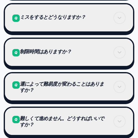
はい。
それぞれのゲームは、使う能力やルールが異なりま
ミスをするとどうなりますか？
Q
す。
推論中心のゲーム
ゲームによって異なります。
記憶中心のゲーム
制限時間はありますか？
Q
ミスをすると即終了するゲーム
スピード重視のゲーム
ミスは可能だが、その分タイムが遅くなるゲーム
など、能力の組み合わせが異なります。
基本的に制限時間はありません。
運によって難易度が変わることはありま
どのゲームも、ミスの扱いはあらかじめ明確に定義
Q
すか？
されています。
Brain Arenaは「時間内に終わらせる」ゲームでは
なく、
どれだけ速く正確にクリアできるかを競うタイムレ
コード型の競技です。
問題はランダム要素を含む場合があります。
難しくて進めません。どうすればいいで
ただし、難易度はレベル基準で統一されており、
Q
すか？
早く終わるほど高評価になります。
極端に有利・不利になることはありません。