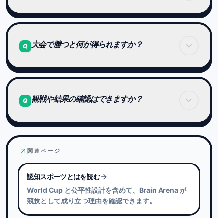
問題との相性などが結果に影響することもありま
す。
大会は一発勝負です。
ただし、繰り返し大会が行われる中で、
大会で勝つと何が得られますか？
Q
実力のあるプレイヤーほど安定して上位に残る設計
本番は1回のみ。
になっています。
その1回の結果が順位になります。
順位に応じて報酬や称号が与えられます。
ただし、それらは競技能力に影響しません。
観戦や結果の確認はできますか？
Q
大会は「有利になるため」ではなく、
実力を証明するための場です。
ランキング画面から結果を確認できます。
上位プレイヤーの記録を見ることも可能です。
関連ページ
認知スポーツとはを読む
World Cup と公平性設計を含めて、Brain Arena が
競技として成り立つ理由を確認できます。