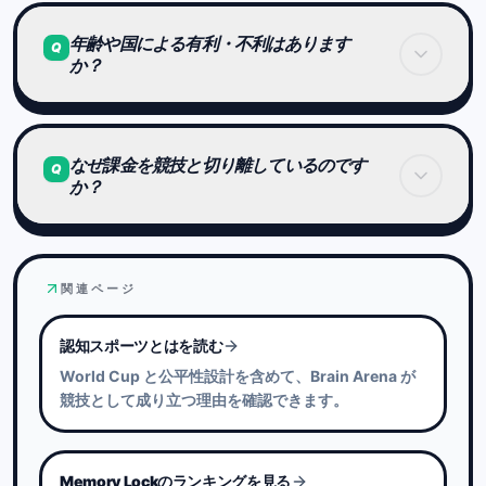
一部ゲームではランダム生成が使われますが、
年齢や国による有利・不利はあります
難易度はレベル基準で統一されています。
Q
か？
極端な有利・不利が発生しないよう設計されていま
す。
Brain Arenaは非言語タスクを中心に設計されてい
なぜ課金を競技と切り離しているのです
ます。
Q
か？
文化や言語による差が出にくい構造です。
年齢による補正は行っていません。
競技の信頼性を最優先しているためです。
関連ページ
実力以外の要素が順位に影響しないことが、
長期的な競技文化を支えると考えています。
認知スポーツとはを読む
World Cup と公平性設計を含めて、Brain Arena が
競技として成り立つ理由を確認できます。
Memory Lockのランキングを見る