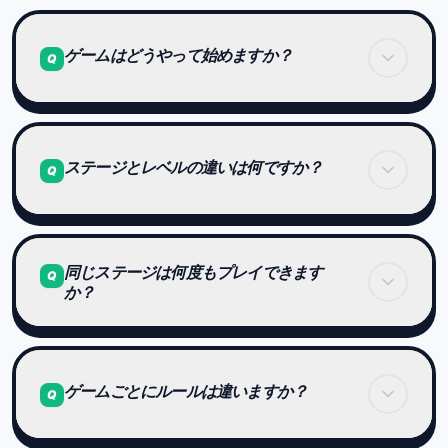
ゲームはどうやって始めますか？
Q
プレイしたいゲームを選び、ステージ1から順番に
挑戦していきます。
ステージとレベルの違いは何ですか？
Q
クリアすると次のステージが解放されます。
ステージは、プレイヤーが進んでいく「見える進行
同じステージは何度もプレイできます
番号（1〜99）」です。
Q
か？
レベルは、内部で管理されている難易度の段階
（1〜9）です。
ステージが進むほど、内部レベルも上がり、
はい。クリア済みのステージは何度でも再挑戦でき
処理速度・記憶量・複雑さなどが段階的に増えてい
ます。
ゲームごとにルールは違いますか？
Q
きます。
繰り返すことで、自分の成長や安定感を確認できま
す。