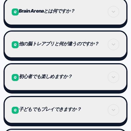
Brain Arenaとは何ですか？
Q
Brain Arenaは、処理速度・記憶力・推論力・認知
制御の4つの能力を使って競い合う、世界共通の頭
他の脳トレアプリと何が違うのですか？
Q
脳競技プラットフォームです。
知識や言語に依存せず、「考える力そのもの」をゲ
ームとして体験できます。
多くの脳トレは「練習用アプリ」ですが、Brain
Arenaは競技として成立する設計になっています。
初心者でも楽しめますか？
Q
世界大会がある
全員が同じ問題で勝負する
はい。ステージ1から始まり、少しずつ難しくなり
ます。
子どもでもプレイできますか？
Q
課金で有利にならない
最初は直感的に遊べる内容になっているので、特別
な知識は必要ありません。
能力が数値で可視化される