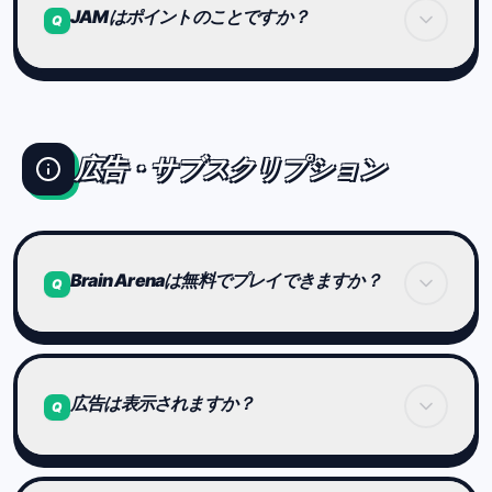
JAMはポイントのことですか？
Q
追加アイテム
限定カスタマイズ
はい。JAMはBrain Arena内で使えるポイントで
特別な体験要素
す。
ステージ初回クリアや友達招待で獲得でき、ステー
広告・サブスクリプション
などが追加される可能性があります。
ジ解放やアイコン変更に使えます。
ただし、競技の公平性は今後も維持されます。
Brain Arenaは無料でプレイできますか？
Q
はい。現在、Brain Arenaは無料でプレイできま
す。
広告は表示されますか？
Q
ステージ攻略や世界大会への参加も、
追加料金なしでご利用いただけます。