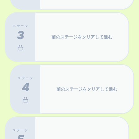
ステージ
3
前のステージをクリアして進む
ステージ
4
前のステージをクリアして進む
ステージ