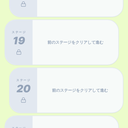
ステージ
19
前のステージをクリアして進む
ステージ
20
前のステージをクリアして進む
ステージ