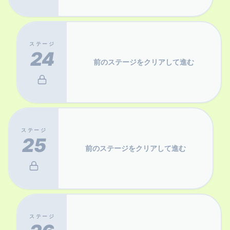
ステージ
24
前のステージをクリアして進む
ステージ
25
前のステージをクリアして進む
ステージ