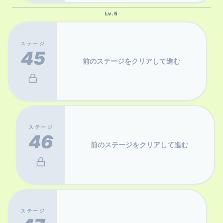
Lv.
5
ステージ
45
前のステージをクリアして進む
ステージ
46
前のステージをクリアして進む
ステージ