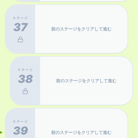
ステージ
37
前のステージをクリアして進む
ステージ
38
前のステージをクリアして進む
ステージ
39
前のステージをクリアして進む