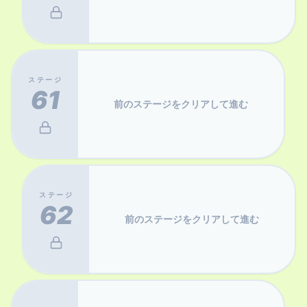
ステージ
61
前のステージをクリアして進む
ステージ
62
前のステージをクリアして進む