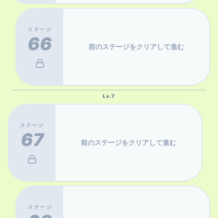
ステージ
66
前のステージをクリアして進む
Lv.
7
ステージ
67
前のステージをクリアして進む
ステージ