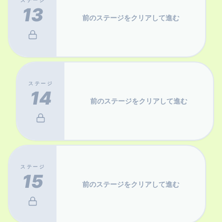
13
前のステージをクリアして進む
ステージ
14
前のステージをクリアして進む
ステージ
15
前のステージをクリアして進む