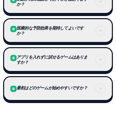
か？
わります。まずは短いゲームを1回だけ一緒に試す
のがおすすめです。
文字が読みにくくないか、押す場所が分かりやすい
医療的な予防効果を期待してよいです
か、広告や登録案内が邪魔にならないかを見てくだ
Q
か？
さい。本人の得意不得意を決めるためではなく、迷
わず遊べる環境を整えるための確認です。
この記事では、医療的な効果や予防を断定しませ
アプリを入れずに試せるゲームはありま
ん。ゲームとして楽しく遊べるか、本人が安心して
Q
すか？
続けられるかを中心に見てください。
Brain Arenaの通常ゲームはブラウザから試せま
す。アプリを入れる前に、Memory LockやStop
最初はどのゲームが始めやすいですか？
Q
Spotを1ステージだけ遊んでみると合うかどうかを
判断しやすくなります。
ルールの分かりやすさを優先するならMemory
Lock、落ち着いて考えるゲームを試したいなら