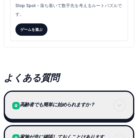
Stop Spot
-
落ち着いて数手先を考えるルートパズルで
す。
ゲームを遊ぶ
よくある質問
高齢者でも簡単に始められますか？
Q
始めやすさは、年齢だけではなく、ルールの分かり
家族が先に確認しておくことはあります
やすさ、文字やボタンの見やすさ、1回の短さで変
Q