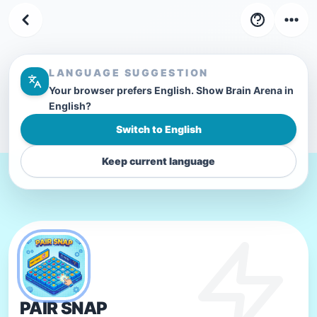
4
LV
LANGUAGE SUGGESTION
Stufe
34
-
44
Your browser prefers English. Show Brain Arena in
English?
Switch to English
Keep current language
PAIR SNAP